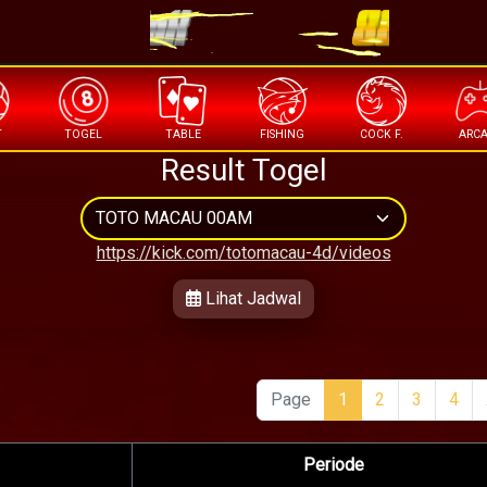
T
TOGEL
TABLE
FISHING
COCK F.
ARC
Result Togel
https://kick.com/totomacau-4d/videos
Lihat Jadwal
Page
1
2
3
4
Periode