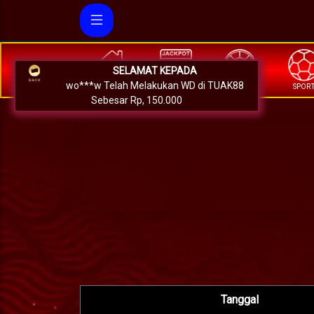
SELAMAT KEPADA
wo***w Telah Melakukan WD di TUAK88
HOME
SLOT
CASINO
SPOR
Sebesar Rp, 150.000
Tanggal