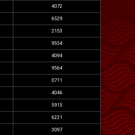
4072
6529
2153
9554
4094
9564
0711
4046
5915
6221
3097