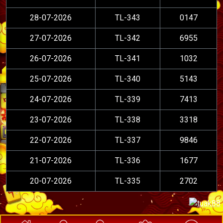
28-07-2026
TL-343
0147
27-07-2026
TL-342
6955
26-07-2026
TL-341
1032
25-07-2026
TL-340
5143
24-07-2026
TL-339
7413
23-07-2026
TL-338
3318
22-07-2026
TL-337
9846
21-07-2026
TL-336
1677
20-07-2026
TL-335
2702