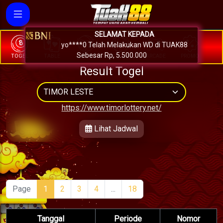
SELAMAT KEPADA
yo****0 Telah Melakukan WD di TUAK88
Sebesar Rp, 5.500.000
TOGEL
TABLE
FISHING
COCK F.
ARCADE
PROMO
ME
Result Togel
https://www.timorlottery.net/
Lihat Jadwal
Page
1
2
3
4
...
18
Tanggal
Periode
Nomor