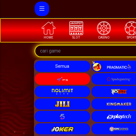
SELAMAT KEPADA
hi*****z Telah Melakukan WD di TUAK88
HOME
SLOT
CASINO
SPOR
Sebesar Rp, 1.500.000
Semua