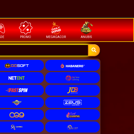
ADE
PROMO
MEGAGACOR
ANUBIS