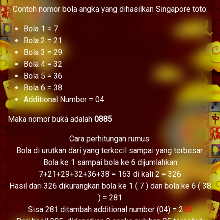
Contoh nomor bola angka yang dihasilkan Singapore toto:
Bola 1 = 7
Bola 2 = 21
Bola 3 = 29
Bola 4 = 32
Bola 5 = 36
Bola 6 = 38
Additional Number = 04
Maka nomor buka adalah
0885
Cara perhitungan rumus:
Bola di urutkan dari yang terkecil sampai yang terbesar.
Bola ke 1 sampai bola ke 6 dijumlahkan
7+21+29+32+36+38 = 163 di kali 2 = 326
Hasil dari 326 dikurangkan bola ke 1 ( 7 ) dan bola ke 6 ( 38
) = 281
Sisa 281 ditambah additional number (04) = 2
85