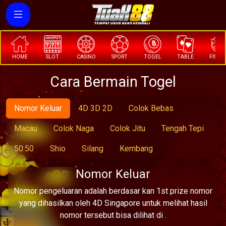
HOME
SLOT
CASINO
SPORT
TOGEL
TABLE
FISHI
Cara Bermain Togel
Nomor Keluar
4D 3D 2D
Colok Bebas
Macau
Colok Naga
Colok Jitu
Tengah Tepi
50:50
Shio
Silang
Kembang
Nomor Keluar
Nomor pengeluaran adalah berdasar kan 1st prize nomor
yang dihasilkan oleh 4D Singapore untuk melihat hasil
nomor tersebut bisa dilihat di
.