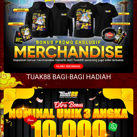
TUAK88 BAGI-BAGI HADIAH