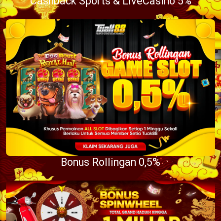
Cashback Sports & LiveCasino 5%
Bonus Rollingan 0,5%