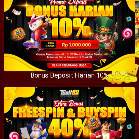
Bonus Deposit Harian 10%