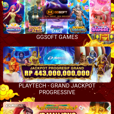
GGSOFT GAMES
PLAYTECH - GRAND JACKPOT
PROGRESSIVE