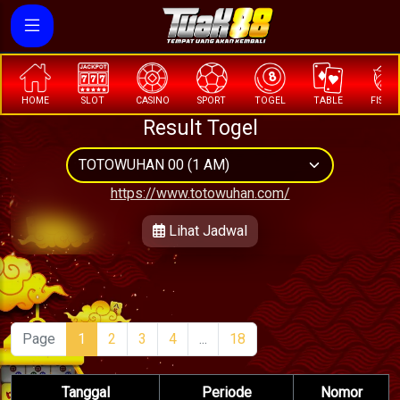
HOME
SLOT
CASINO
SPORT
TOGEL
TABLE
FISHI
Result Togel
https://www.totowuhan.com/
Lihat Jadwal
Page
1
2
3
4
...
18
Tanggal
Periode
Nomor