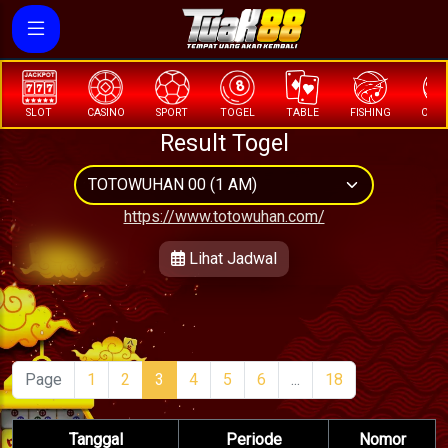
SLOT
CASINO
SPORT
TOGEL
TABLE
FISHING
COCK
Result Togel
https://www.totowuhan.com/
Lihat Jadwal
Page
1
2
3
4
5
6
...
18
Tanggal
Periode
Nomor