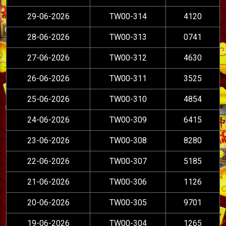
29-06-2026
TW00-314
4120
28-06-2026
TW00-313
0741
27-06-2026
TW00-312
4630
26-06-2026
TW00-311
3525
25-06-2026
TW00-310
4854
24-06-2026
TW00-309
6415
23-06-2026
TW00-308
8280
22-06-2026
TW00-307
5185
21-06-2026
TW00-306
1126
20-06-2026
TW00-305
9701
19-06-2026
TW00-304
1265