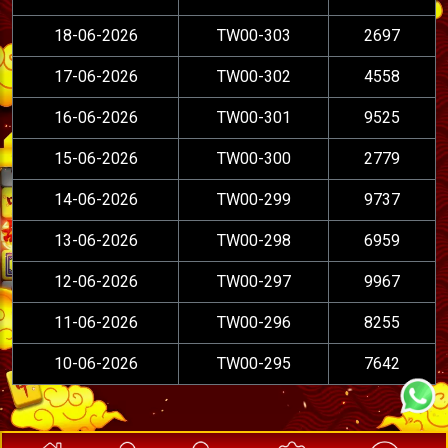
18-06-2026
TW00-303
2697
17-06-2026
TW00-302
4558
16-06-2026
TW00-301
9525
15-06-2026
TW00-300
2779
14-06-2026
TW00-299
9737
13-06-2026
TW00-298
6959
12-06-2026
TW00-297
9967
11-06-2026
TW00-296
8255
10-06-2026
TW00-295
7642