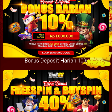
Bonus Deposit Harian 10%