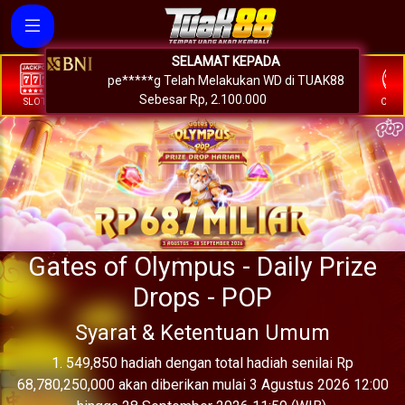
SLOT
CASINO
SPORT
TOGEL
TABLE
FISHING
COCK
Gates of Olympus - Daily Prize
Drops - POP
Syarat & Ketentuan Umum
1. 549,850 hadiah dengan total hadiah senilai Rp
68,780,250,000 akan diberikan mulai 3 Agustus 2026 12:00