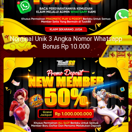
Nominal Unik 3 Angka Nomor Whatsapp
Bonus Rp 10.000